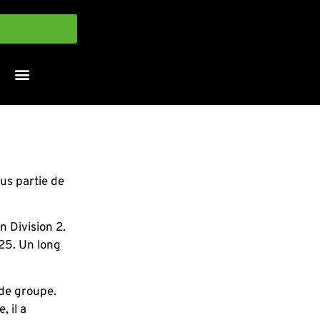
us partie de
n Division 2.
025. Un long
 de groupe.
 il a